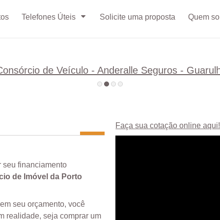
tos
Telefones Úteis
Solicite uma proposta
Quem s
Faça sua cotação online aqui
r seu financiamento
io de Imóvel da Porto
 em seu orçamento, você
em realidade, seja comprar um