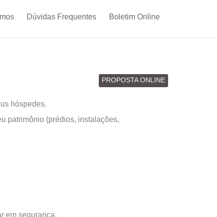
omos
Dúvidas Frequentes
Boletim Online
PROPOSTA ONLINE
eus hóspedes.
 patrimônio (prédios, instalações,
ar em segurança.