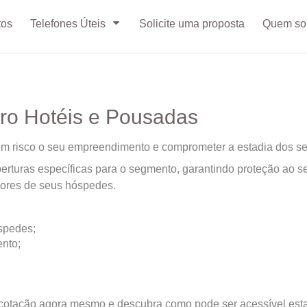
tos
Telefones Úteis
Solicite uma proposta
Quem s
ro Hotéis e Pousadas
em risco o seu empreendimento e comprometer a estadia dos s
rturas específicas para o segmento, garantindo proteção ao seu
lores de seus hóspedes.
spedes;
nto;
 cotação agora mesmo e descubra como pode ser acessível est